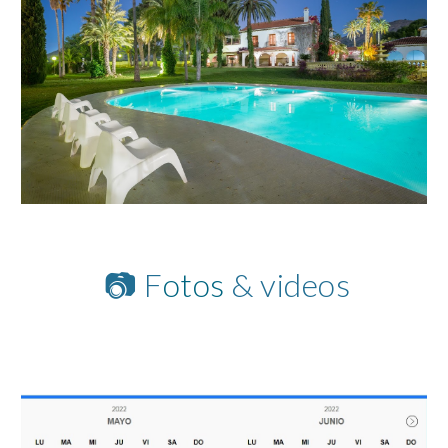
📷
F
otos
& videos