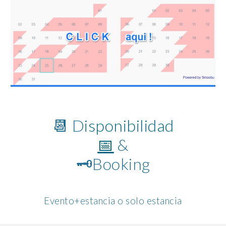
📆 D
isponibilidad
📅
&
🗝️
Booking
Evento+estancia o solo estancia