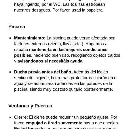
haya ingerido) por el WC. Las toallitas estropean
nuestros desagües. Por favor, usad la papelera.
Piscina
Mantenimiento:
La piscina puede verse afectada por
factores externos (viento, lluvia, etc.). Rogamos al
usuario
mantenerla en las mejores condiciones
posibles
, haciendo buen uso, recogiendo objetos caídos
y
avisándonos si necesitáis ayuda
.
Ducha previa antes del baño.
Además del lógico
sentido del higiene, la cremas protectoras flotarán en el
agua y se acumularan aderidas en las paredes de la
piscina, siendo muy costoso quitarlo posteriormente,
Ventanas y Puertas
Cierre:
El cierre puede requerir un pequeño ajuste. Por
favor,
empujad o tirad suavemente
hasta que encajen.
Evitad forzar
los mecanismos para no causar roturas.